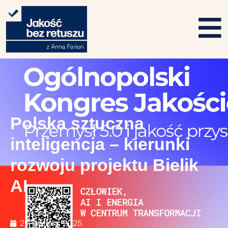
Polska sztuczna
inteligencja – kierunki
rozwoju projektu Bielik
AI
29 grudnia, 2025