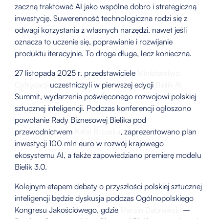
zaczną traktować AI jako wspólne dobro i strategiczną
inwestycję. Suwerenność technologiczna rodzi się z
odwagi korzystania z własnych narzędzi, nawet jeśli
oznacza to uczenie się, poprawianie i rozwijanie
produktu iteracyjnie. To droga długa, lecz konieczna.
27 listopada 2025 r. przedstawiciele
Ministerstwo
Cyfryzacji
uczestniczyli w pierwszej edycji
Bielik AI
Summit, wydarzenia poświęconego rozwojowi polskiej
sztucznej inteligencji. Podczas konferencji ogłoszono
powołanie Rady Biznesowej Bielika pod
przewodnictwem
Rafał Brzoska
, zaprezentowano plan
inwestycji 100 mln euro w rozwój krajowego
ekosystemu AI, a także zapowiedziano premierę modelu
Bielik 3.0.
Kolejnym etapem debaty o przyszłości polskiej sztucznej
inteligencji będzie dyskusja podczas Ogólnopolskiego
Kongresu Jakościowego, gdzie
Marcin Dąbrowski
–