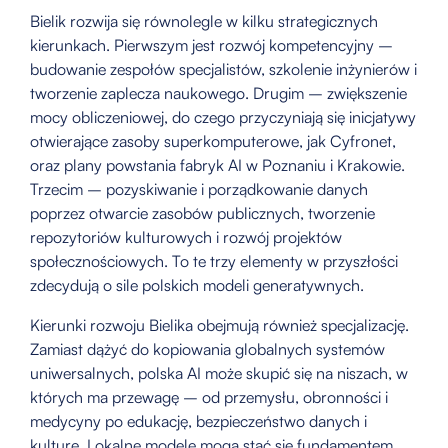
Bielik rozwija się równolegle w kilku strategicznych
kierunkach. Pierwszym jest rozwój kompetencyjny –
budowanie zespołów specjalistów, szkolenie inżynierów i
tworzenie zaplecza naukowego. Drugim – zwiększenie
mocy obliczeniowej, do czego przyczyniają się inicjatywy
otwierające zasoby superkomputerowe, jak Cyfronet,
oraz plany powstania fabryk AI w Poznaniu i Krakowie.
Trzecim – pozyskiwanie i porządkowanie danych
poprzez otwarcie zasobów publicznych, tworzenie
repozytoriów kulturowych i rozwój projektów
społecznościowych. To te trzy elementy w przyszłości
zdecydują o sile polskich modeli generatywnych.
Kierunki rozwoju Bielika obejmują również specjalizację.
Zamiast dążyć do kopiowania globalnych systemów
uniwersalnych, polska AI może skupić się na niszach, w
których ma przewagę – od przemysłu, obronności i
medycyny po edukację, bezpieczeństwo danych i
kulturę. Lokalne modele mogą stać się fundamentem