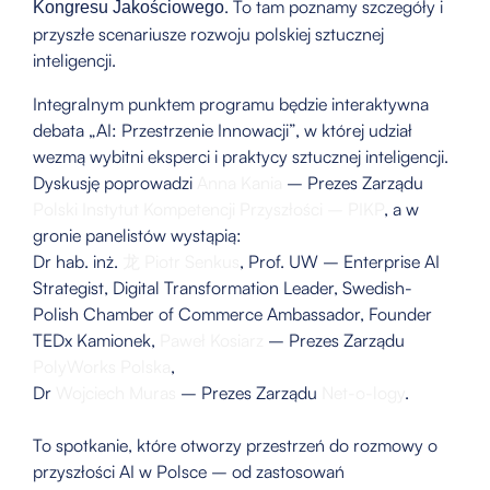
. To tam poznamy szczegóły i
Kongresu Jakościowego
przyszłe scenariusze rozwoju polskiej sztucznej
inteligencji.
Integralnym punktem programu będzie interaktywna
debata „AI: Przestrzenie Innowacji”, w której udział
wezmą wybitni eksperci i praktycy sztucznej inteligencji.
Dyskusję poprowadzi
Anna Kania
– Prezes Zarządu
Polski Instytut Kompetencji Przyszłości – PIKP
, a w
gronie panelistów wystąpią:
Dr hab. inż.
龙 Piotr Senkus
, Prof. UW – Enterprise AI
Strategist, Digital Transformation Leader, Swedish-
Polish Chamber of Commerce Ambassador, Founder
TEDx Kamionek,
Paweł Kosiarz
– Prezes Zarządu
PolyWorks Polska
,
Dr
Wojciech Muras
– Prezes Zarządu
Net-o-logy
.
To spotkanie, które otworzy przestrzeń do rozmowy o
przyszłości AI w Polsce – od zastosowań