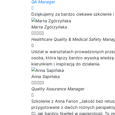
QA Manager
Dziękujemy za bardzo ciekawe szkolenie i 
Marta Zgórzyńska





Healthcare Quality & Medical Safety Mana
Udział w warsztatach prowadzonych przez 
osoba, która łączy bardzo wysoką wiedzę 
kierunkiem i inspiracją do działania.
Anna Sapińska





Quality Assurance Manager
Szkolenie z Anna Farion „Jakość bez retu
przygotowane z dwóch różnych perspektyw: 
Ci, jak bardzo tkwiłeś w papierologii. To 