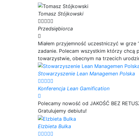
Tomasz Stójkowski





Przedsiębiorca
Miałem przyjemność uczestniczyć w grze “
zadanie. Polecam wszystkim którzy chcą p
towarzystwie, obecnym na trzecich urodzin
Stowarzyszenie Lean Managemen Polska





Konferencja Lean Gamification
Polecamy nowość od JAKOŚĆ BEZ RETUSZU 
Gratulujemy debiutu!
Elzbieta Bulka




