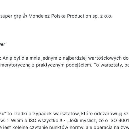
super grę 👍 Mondelez Polska Production sp. z o.o.
ger
Anię był dla mnie jednym z najbardziej wartościowych do
merytoryczną z praktycznym podejściem. To warsztaty, po
szu” to rzadki przypadek warsztatów, które odczarowują s
1. Wiem o ISO wszystko!!! - „Jeśli myślisz, że o ISO 9001
nie jest kolejne czytanie punktów normy, ale operacja na ż