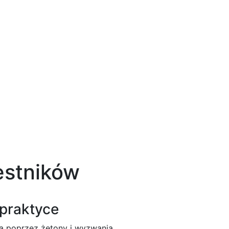
estników
 praktyce
ią poprzez żetony i wyzwania.