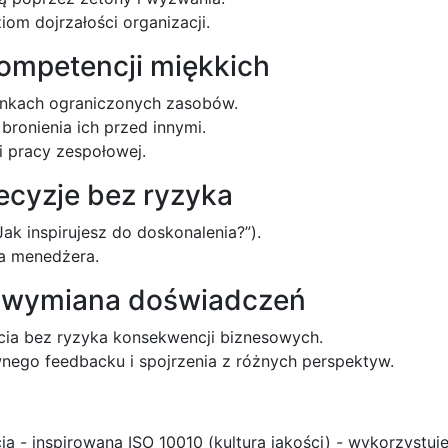
iom dojrzałości organizacji.
ompetencji miękkich
unkach ograniczonych zasobów.
ronienia ich przed innymi.
 pracy zespołowej.
ecyzje bez ryzyka
Jak inspirujesz do doskonalenia?”).
 a menedżera.
 i wymiana doświadczeń
cia bez ryzyka konsekwencji biznesowych.
wnego feedbacku i spojrzenia z różnych perspektyw.
ią - inspirowana ISO 10010 (kultura jakości) - wykorzystuj