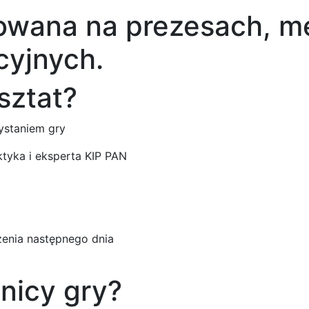
towana na prezesach, m
cyjnych.
sztat?
ystaniem gry
tyka i eksperta KIP PAN
ożenia następnego dnia
nicy gry?