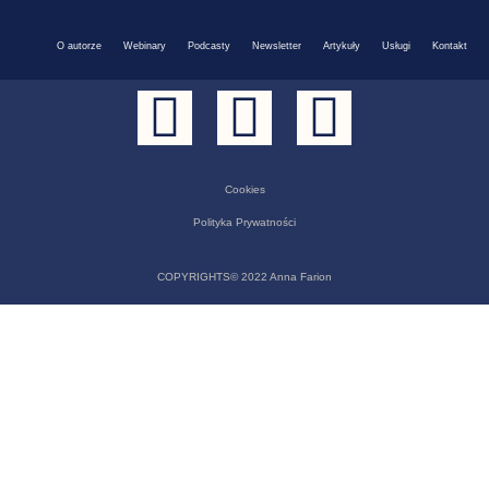
O autorze
Webinary
Podcasty
Newsletter
Artykuły
Usługi
Kontakt
Cookies
Polityka Prywatności
COPYRIGHTS© 2022 Anna Farion