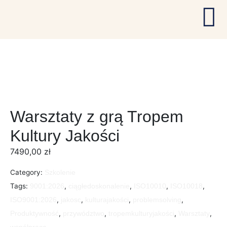
Warsztaty z grą Tropem
Kultury Jakości
7490,00
zł
Category:
Szkolenie
Tags:
,
,
,
,
9001:2026
ciągłedoskonalenie
ISO10010
ISO10018
,
,
,
,
ISO9001:2026
jakosc
kulturajakości
problemsolving
,
,
,
,
Produktywność
przywództwo
tropemkulturyjakości
Warsztaty