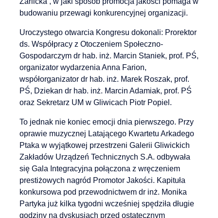
Żarlicka , w jaki sposób promocja jakości pomaga w
budowaniu przewagi konkurencyjnej organizacji.
Uroczystego otwarcia Kongresu dokonali: Prorektor
ds. Współpracy z Otoczeniem Społeczno-
Gospodarczym dr hab. inż. Marcin Staniek, prof. PŚ,
organizator wydarzenia Anna Farion,
współorganizator dr hab. inż. Marek Roszak, prof.
PŚ, Dziekan dr hab. inż. Marcin Adamiak, prof. PŚ
oraz Sekretarz UM w Gliwicach Piotr Popiel.
To jednak nie koniec emocji dnia pierwszego. Przy
oprawie muzycznej Latającego Kwartetu Arkadego
Ptaka w wyjątkowej przestrzeni Galerii Gliwickich
Zakładów Urządzeń Technicznych S.A. odbywała
się Gala Integracyjna połączona z wręczeniem
prestiżowych nagród Promotor Jakości. Kapituła
konkursowa pod przewodnictwem dr inż. Monika
Partyka już kilka tygodni wcześniej spędziła długie
godziny na dyskusjach przed ostatecznym