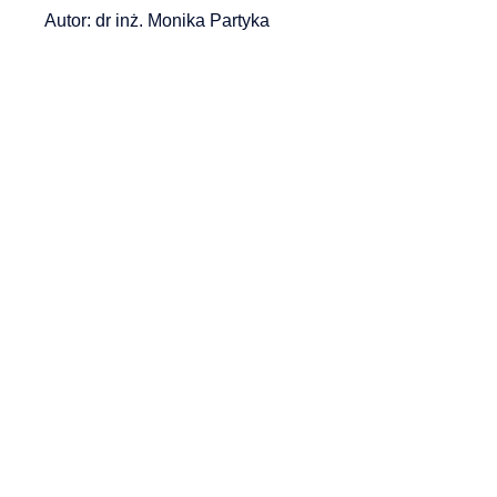
Autor: dr inż. Monika Partyka
PSCR. Jaka jest rola i zadania Przedstawiciela
B