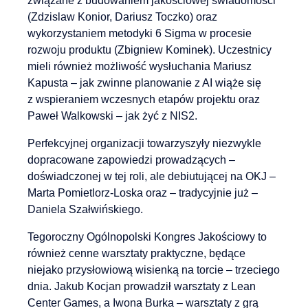
związane z budowaniem jakościowej świadomości
(Zdzislaw Konior, Dariusz Toczko) oraz
wykorzystaniem metodyki 6 Sigma w procesie
rozwoju produktu (Zbigniew Kominek). Uczestnicy
mieli również możliwość wysłuchania Mariusz
Kapusta – jak zwinne planowanie z AI wiąże się
z wspieraniem wczesnych etapów projektu oraz
Paweł Walkowski – jak żyć z NIS2.
Perfekcyjnej organizacji towarzyszyły niezwykle
dopracowane zapowiedzi prowadzących –
doświadczonej w tej roli, ale debiutującej na OKJ –
Marta Pomietlorz-Loska oraz – tradycyjnie już –
Daniela Szałwińskiego.
Tegoroczny Ogólnopolski Kongres Jakościowy to
również cenne warsztaty praktyczne, będące
niejako przysłowiową wisienką na torcie – trzeciego
dnia. Jakub Kocjan prowadził warsztaty z Lean
Center Games, a Iwona Burka – warsztaty z grą