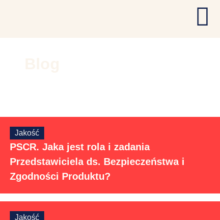
Blog
Jakość
PSCR. Jaka jest rola i zadania
Przedstawiciela ds. Bezpieczeństwa i
Zgodności Produktu?
Jakość