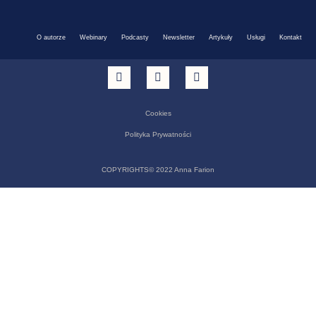
O autorze
Webinary
Podcasty
Newsletter
Artykuły
Usługi
Kontakt
Cookies
Polityka Prywatności
COPYRIGHTS© 2022 Anna Farion