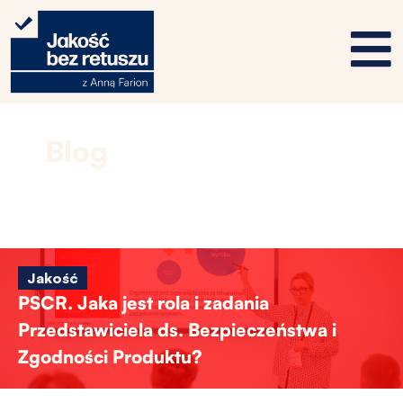
Blog
Jakość
PSCR. Jaka jest rola i zadania
Przedstawiciela ds. Bezpieczeństwa i
Zgodności Produktu?