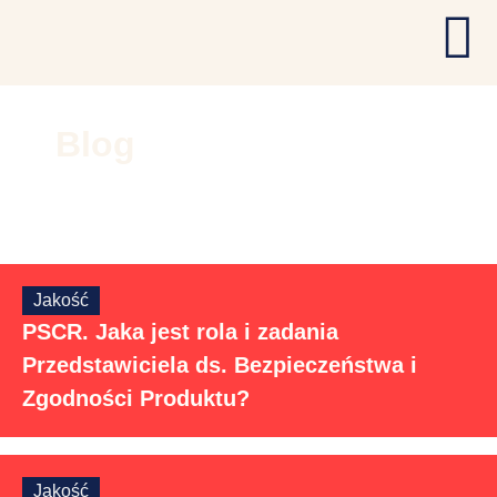
Blog
Jakość
PSCR. Jaka jest rola i zadania
Przedstawiciela ds. Bezpieczeństwa i
Zgodności Produktu?
Jakość