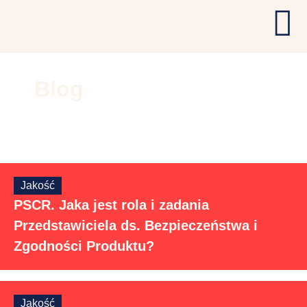
Blog
Jakość
PSCR. Jaka jest rola i zadania
Przedstawiciela ds. Bezpieczeństwa i
Zgodności Produktu?
Jakość