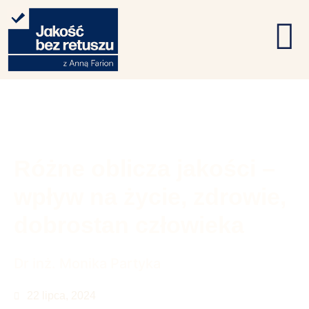
Różne oblicza jakości –
wpływ na życie, zdrowie,
dobrostan człowieka
Dr inż. Monika Partyka
22 lipca, 2024