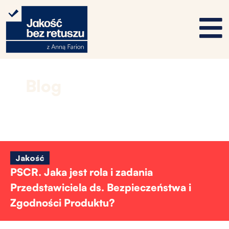
Blog
Jakość
PSCR. Jaka jest rola i zadania
Przedstawiciela ds. Bezpieczeństwa i
Zgodności Produktu?