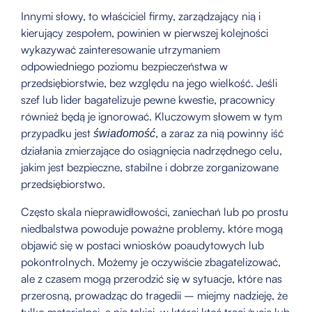
Innymi słowy, to właściciel firmy, zarządzający nią i
kierujący zespołem, powinien w pierwszej kolejności
wykazywać zainteresowanie utrzymaniem
odpowiedniego poziomu bezpieczeństwa w
przedsiębiorstwie, bez względu na jego wielkość. Jeśli
szef lub lider bagatelizuje pewne kwestie, pracownicy
również będą je ignorować. Kluczowym słowem w tym
przypadku jest
, a zaraz za nią powinny iść
świadomość
działania zmierzające do osiągnięcia nadrzędnego celu,
jakim jest bezpieczne, stabilne i dobrze zorganizowane
przedsiębiorstwo.
Często skala nieprawidłowości, zaniechań lub po prostu
niedbalstwa powoduje poważne problemy, które mogą
objawić się w postaci wniosków poaudytowych lub
pokontrolnych. Możemy je oczywiście zbagatelizować,
ale z czasem mogą przerodzić się w sytuacje, które nas
przerosną, prowadząc do tragedii – miejmy nadzieję, że
tylko materialnej, a nie takiej, w której ktoś traci życie lub