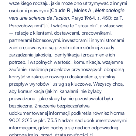
wszelkiego rodzaju, jakie może ono utrzymywać z innymi
osobami prawnymi (
,
Caude R., Moles A.
Methodologie
, Paryż 1964, s. 450; za T.
vers une science de l’action
Pszczołowskim)”
[6]
I właśnie te ” stosunki”, a właściwie
– relacje z klientami, dostawcami, pracownikami,
partnerami biznesowymi, inwestorami i innymi stronami
zainteresowanymi, są przedmiotem siódmej zasady
zarządzania jakością. Identyfikacja i zrozumienie ich
potrzeb, i wspólnych wartości, komunikacja, wzajemne
zaufanie, realizacja projektów przynoszących obopólną
korzyść w zakresie rozwoju i doskonalenia, stabilny
przepływ wyrobów i usług są kluczowe. Wszyscy chcą,
aby komunikacja (jakimi kanałami nie byłaby
prowadzona i jakie ślady by nie pozostawiała) była
bezpieczna. Znaczenie bezpieczeństwa
udokumentowanej informacji podkreśla również Norma
9001:2015 w pkt. 7.5.3 Nadzór nad udokumentowanymi
informacjami, gdzie pochyla się nad ich odpowiednią
ochroną (m.in. przed utratą poufności, tj.