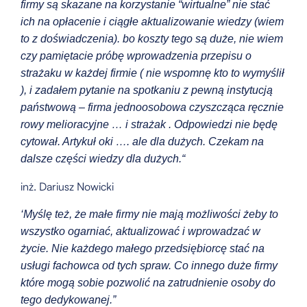
firmy są skazane na korzystanie “wirtualne” nie stać
ich na opłacenie i ciągłe aktualizowanie wiedzy (wiem
to z doświadczenia). bo koszty tego są duże, nie wiem
czy pamiętacie próbę wprowadzenia przepisu o
strażaku w każdej firmie ( nie wspomnę kto to wymyślił
), i zadałem pytanie na spotkaniu z pewną instytucją
państwową – firma jednoosobowa czyszcząca ręcznie
rowy melioracyjne … i strażak . Odpowiedzi nie będę
cytował. Artykuł oki …. ale dla dużych. Czekam na
dalsze części wiedzy dla dużych.“
inż. Dariusz Nowicki
‘Myślę też, że małe firmy nie mają możliwości żeby to
wszystko ogarniać, aktualizować i wprowadzać w
życie. Nie każdego małego przedsiębiorcę stać na
usługi fachowca od tych spraw. Co innego duże firmy
które mogą sobie pozwolić na zatrudnienie osoby do
tego dedykowanej.”