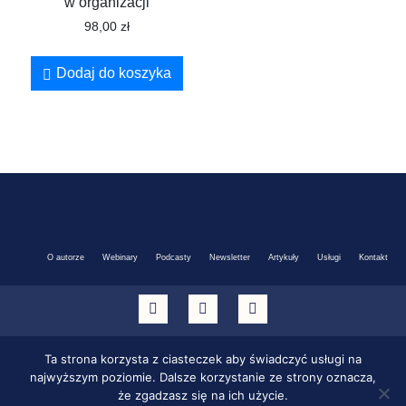
w organizacji
98,00
zł
Dodaj do koszyka
O autorze
Webinary
Podcasty
Newsletter
Artykuły
Usługi
Kontakt
Cookies
Ta strona korzysta z ciasteczek aby świadczyć usługi na
najwyższym poziomie. Dalsze korzystanie ze strony oznacza,
Polityka Prywatności
że zgadzasz się na ich użycie.