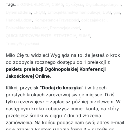
Tags:
,
,
,
,
#KONFERENCJA
CSMS
CyklŻycia
Digitalizacjadanych
,
,
,
,
,
Dylematlidera
EFQM
Emocjekłamstwamanipulacje
ESG
gps
,
,
,
HandelLudźmi
KompetencjePrzyszłości
obliczajakości
,
,
PolskaNagrodaJakości
Promocjajakości
,
,
,
QUICKIMPROVEMENTS
STRATEGIA
SUMS
TrendyPrzyszłości
Miło Cię tu widzieć! Wygląda na to, że jesteś o krok
od zdobycia rocznego dostępu do 1 prelekcji z
pakietu prelekcji Ogólnopolskiej Konferencji
Jakościowej Online
.
Kliknij przycisk “
Dodaj do koszyka
” i w trzech
prostych krokach zarezerwuj swoje miejsce. Dziś
tylko rezerwujesz – zapłacisz później przelewem. W
następnym kroku zobaczysz numer konta, na który
przelejesz środki w ciągu 7 dni od złożenia
zamówienia. Na końcu podasz nam swój adres e-mail
powiązany z kontem Google (Gmail) – prześlij go