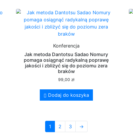
o
Konferencja
Jak metoda Dantotsu Sadao Nomury
pomaga osiągnąć radykalną poprawę
jakości i zbliżyć się do poziomu zera
braków
99,00
zł
Dodaj do koszyka
1
2
3
→