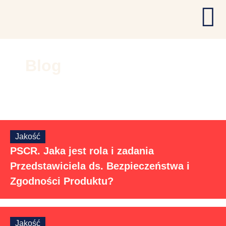
Blog
Jakość
PSCR. Jaka jest rola i zadania
Przedstawiciela ds. Bezpieczeństwa i
Zgodności Produktu?
Jakość