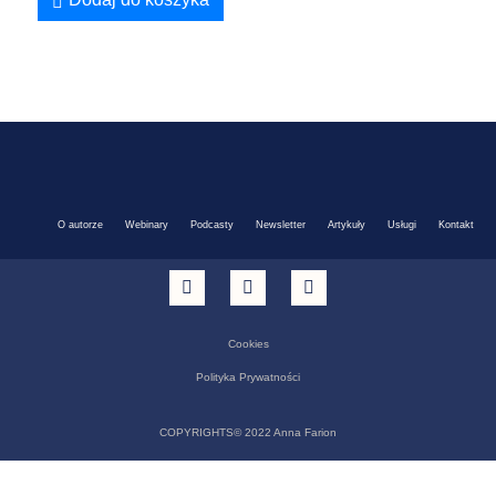
O autorze
Webinary
Podcasty
Newsletter
Artykuły
Usługi
Kontakt
Cookies
Polityka Prywatności
COPYRIGHTS© 2022 Anna Farion