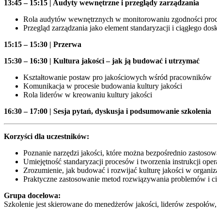
13:45 – 15:15 | Audyty wewnętrzne i przeglądy zarządzania
Rola audytów wewnętrznych w monitorowaniu zgodności proc
Przegląd zarządzania jako element standaryzacji i ciągłego dos
15:15 – 15:30 | Przerwa
15:30 – 16:30 | Kultura jakości – jak ją budować i utrzymać
Kształtowanie postaw pro jakościowych wśród pracowników
Komunikacja w procesie budowania kultury jakości
Rola liderów w kreowaniu kultury jakości
16:30 – 17:00 | Sesja pytań, dyskusja i podsumowanie szkolenia
Korzyści dla uczestników:
Poznanie narzędzi jakości, które można bezpośrednio zastosow
Umiejętność standaryzacji procesów i tworzenia instrukcji ope
Zrozumienie, jak budować i rozwijać kulturę jakości w organiza
Praktyczne zastosowanie metod rozwiązywania problemów i ci
Grupa docelowa:
Szkolenie jest skierowane do menedżerów jakości, liderów zespołów,