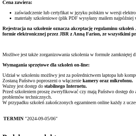
Cena zawiera:
zaświadczenie lub certyfikat w języku polskim w wersji elekt
materiały szkoleniowe (plik PDF wysyłany mailem najpóźniej w
Rejestracja na szkolenie oznacza akceptację regulaminu szkoleń
formie elektronicznej przez JBR z Anną Farion, ze wszystkimi 
Możliwe jest także zorganizowania szkolenia w formule zamkniętej dla
Wymagania sprzętowe dla szkoleń on-line:
Udział w szkoleniu możliwy jest za pośrednictwem laptopa lub komp
Zostaną Państwo poproszeni o włączenie
kamery oraz mikrofonu.
Ważny jest dostęp do
stabilnego Internetu.
Przed szkoleniem proszę zweryfikować czy mają Państwo dostęp do ap
problemów technicznych.
W przypadku szkoleń zakończonych egzaminem online każdy z uczes
TERMIN
"2024-09-05/06"