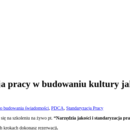
ja pracy w budowaniu kultury ja
do budowania świadomości
,
PDCA
,
Standaryzacja Pracy
i się na szkoleniu na żywo pt.
“
Narzędzia jakości i standaryzacja pr
h krokach dokonasz rezerwacji
.