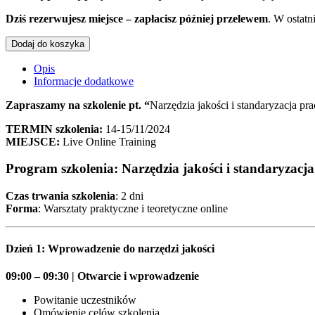
Dziś rezerwujesz miejsce – zapłacisz później przelewem
. W ostatn
ilość
Dodaj do koszyka
Narzędzia
jakości
Opis
i
Informacje dodatkowe
standaryzacja
pracy
Zapraszamy na szkolenie pt.
“
Narzędzia jakości i standaryzacja pr
w
TERMIN szkolenia:
14-15/11/2024
budowaniu
MIEJSCE:
Live Online Training
kultury
jakości
Program szkolenia:
Narzędzia jakości i standaryzacj
w
organizacji
Czas trwania szkolenia
: 2 dni
Forma
: Warsztaty praktyczne i teoretyczne online
Dzień 1: Wprowadzenie do narzędzi jakości
09:00 – 09:30 | Otwarcie i wprowadzenie
Powitanie uczestników
Omówienie celów szkolenia