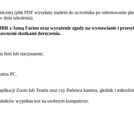
ronicznej (plik PDF wysyłany mailem do uczestnika po odnotowaniu płat
 dniu szkolenia).
 JBR z Anną Farion oraz wyrażenie zgody na wystawianie i przesył
prawnymi skutkami doręczenia.
 firm lub stacjonarnie,
utera PC.
likacji Zoom lub Teams oraz czy Państwa kamera, głośnik i mikrofon 
tników wypełnia test na osobnym komputerze.