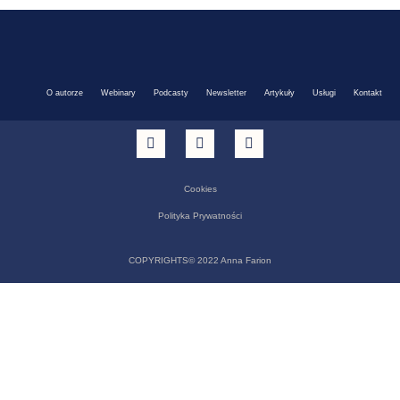
O autorze
Webinary
Podcasty
Newsletter
Artykuły
Usługi
Kontakt
Cookies
Polityka Prywatności
COPYRIGHTS© 2022 Anna Farion