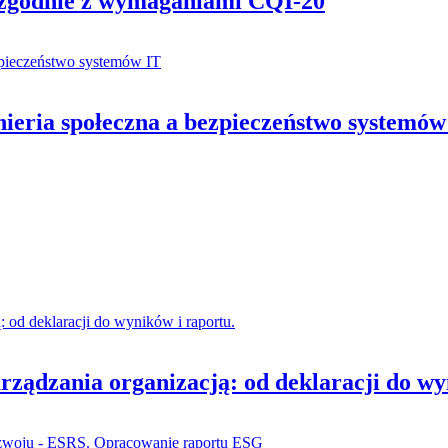
zgodnie z wymaganiami CQI-20
nieria społeczna a bezpieczeństwo systemów
rządzania organizacją: od deklaracji do wy