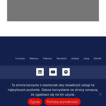
O autorze
Webinary
Podcasty
Newsletter
Artykuły
Usługi
Kontakt
Cookies
Ta strona korzysta z ciasteczek aby świadczyć usługi na
najwyższym poziomie. Dalsze korzystanie ze strony oznacza,
Polityka Prywatności
że zgadzasz się na ich użycie.
Zgoda
Polityka prywatności
COPYRIGHTS© 2022 Anna Farion