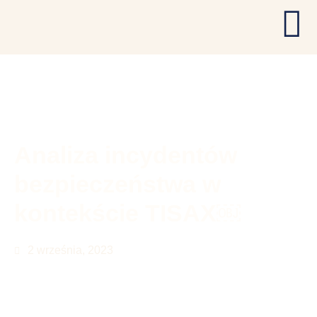
Analiza incydentów
bezpieczeństwa w
kontekście TISAX￼
2 września, 2023